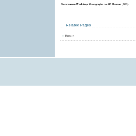
Commission Workshop Monographs no. 42, Monoco (2011).
Related Pages
Books