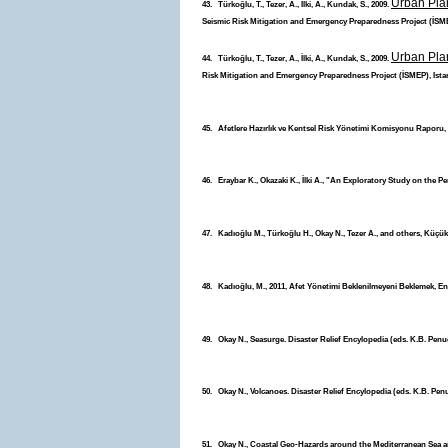
Urban Plan
43. Türkoğlu, T., Tezer, A., İlki, A., Kundak, S., 2009.
Seismic Risk Mitigation and Emergency Preparedness Project (İSME
Urban Plan
44. Türkoğlu, T., Tezer, A., İlki, A., Kundak, S., 2009.
Risk Mitigation and Emergency Preparedness Project (İSMEP), Ista
45. Afetlere Hazırlık ve Kentsel Risk Yönetimi Komisyonu Raporu, K
46. Eraybar K., Okazaki K., İlki A., "An Exploratory Study on the Pe
47. Kadıoğlu M., Türkoğlu H., Okay N., Tezer A., and others, Küçük
48. Kadıoğlu, M., 2011, Afet Yönetimi Beklenilmeyeni Beklemek, En 
49. Okay N., Seasurge. Disaster Relief Encylopedia (eds. K.B. Penue
50. Okay N., Volcanoes. Disaster Relief Encylopedia (eds. K.B. Penu
51. Okay N., Coastal Geo-Hazards around the Mediterranean Sea a