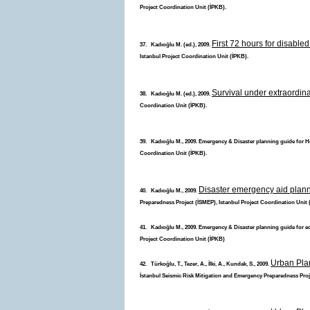
Project Coordination Unit (İPKB).
First 72 hours for disable
37. Kadıoğlu M. (ed.), 2009.
Istanbul Project Coordination Unit (İPKB).
Survival under extraordina
38. Kadıoğlu M. (ed.), 2009.
Coordination Unit (İPKB).
39. Kadıoğlu M., 2009. Emergency & Disaster planning guide for He
Coordination Unit (İPKB).
Disaster emergency aid plann
40. Kadıoğlu M., 2009.
Preparedness Project (İSMEP), Istanbul Project Coordination Unit 
41. Kadıoğlu M., 2009. Emergency & Disaster planning guide for ed
Project Coordination Unit (İPKB)
Urban Plan
42. Türkoğlu, T., Tezer, A., İlki, A., Kundak, S., 2009.
İstanbul Seismic Risk Mitigation and Emergency Preparedness Proje