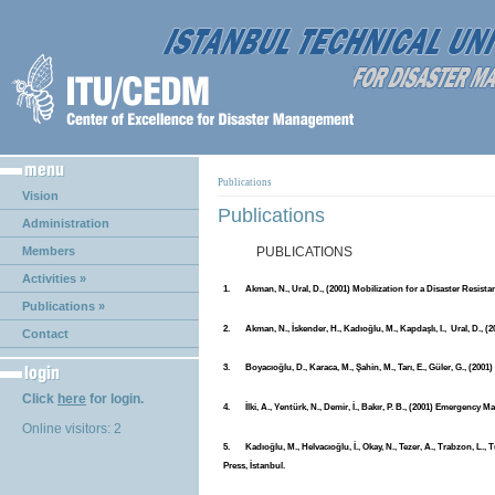
Publications
Vision
Publications
Administration
Members
PUBLICATIONS
Activities »
1. Akman, N., Ural, D., (2001) Mobilization for a Disaster Resist
Publications »
2. Akman, N., İskender, H., Kadıoğlu, M., Kapdaşlı, I., Ural, D., 
Contact
3. Boyacıoğlu, D., Karaca, M., Şahin, M., Tarı, E., Güler, G., (
Click
here
for login.
4. İlki, A., Yentürk, N., Demir, İ., Bakır, P. B., (2001) Emergency
Online visitors: 2
5. Kadıoğlu, M., Helvacıoğlu, İ., Okay, N., Tezer, A., Trabzon, L.,
Press, İstanbul.