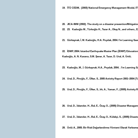
19. İTÜ CEDM, (2003) National Emergency Management Model, ITU 
20. JICA-IMM (2002). The study on a disaster prevention/Mitigation
22. 23. Kadıoğlu M., Türkoğlu H., Tezer A., Okay N., and others., 
21. Gürkaynak, İ, M. Kadıoğlu, H.A. Poydak, 2004. I’m Learning Sav
22. İDMP, 2004. Istanbul Earthquake Master Plan (İDMP) Educational
Kadıoğlu, A. N. Karancı, S.M. Şener, A. Tezer, D. Ural, A. Ünlü.
23. Kadıoğlu, M., İ. Gürkaynak, H.A., Poydak, 2004. . I’m Learning
24. Ural, D., Piroğlu, F., Ülker, S., 2005 Activity Report 2001–2004 
25. Ural, D., Piroğlu, F., Ülker, S., Irk, A., Yaman, F., (2005) Activ
26. Ural, D., İskender, H., Bal, E., Özay, O., (2005) Disaster Manag
27. Ural, D., İskender, H., Bal, E., Özay, O., Külekçi, S., (2005) D
28. Ünlü A., 2005. Bir Risk Değerlendirme Yöntemi Olarak Yerlesme Ü