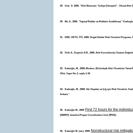
29. Ural, D. 2006. "Afet Mevzuatı: Turkiye Deneyimi", Ulusal Afet Der
30. Ilki, A., 2006. “Yapisal Riskler ve Risklerin Azaltilmasi,” Kadiogl
31. DBE, ODTÜ, İTÜ, 2006. Doğal Afetler Risk Yönetimi Programı, H
32. Ünlü A., Enginöz E.B., 2006. Afet Konutlarında Tasarım Değerlen
33. Kadıoğlu, M., 2008, Modern, Bütünleşik Afet Yönetimin Temel İlk
Ofisi, Yayın No:2, sayfa 1-34.
34. Kadıoğlu, M., 2008: Sel, Heyelan ve Çığ için Risk Yönetimi; Kadıoğ
Ankara.”
First 72 hours for the individ
35. Kadıoğlu M., 2009.
(İSMEP), Istanbul Project Coordination Unit (İPKB).
Nonstructural risk mitigat
36. Kadıoğlu M. (ed.), 2009.