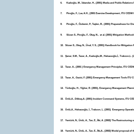
6. Kadıoğlu, M., İskender, H., (2001) Media and Public Relations 
7. Piroğlu, F., Lav, A.H., (2001 Exercise Development, ITU CEDM Pu
8. Piroğlu, F., Özdemir, P., Taşkın, B., (2001) Preparedness for D
9. Sözen S., Piroğlu, F., Okay, N., et al. (2001) Mitigation Meth
10. Sözen S., Okay, N., Ünal, Y. S., (2001) Handbook for Mitigation
11. Şener, S.M., Tezer, A., Kadıoğlu,M., Helvacıoğlu,İ., Trabzon,
12. Tezer, A., (2001 ) Emergency Management Principles, ITU CEDM 
13. Tezer, A., Gezici, F. (2001) Emergency Management Tools ITU C
14. Türkoğlu, H., Yiğiter, R. (2001), Emergency Management Planni
15. Ünlü,A., Dikbaş,A. (2001) Incident Command Systems, ITU CEDM
16. Ünlü,A., Helvacıoğlu, İ., Trabzon, L. (2001) Emergency Operati
17. Yentürk, N., Ünlü, A., Tarı, E., İlki, A. (2002) The Restructuri
18. Yentürk, N., Ünlü, A., Tarı, E., İlki,A., (2002) Model proposal o